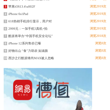
浏览2019次
苹果iOS13.4\u002F
3
浏览2019次
iPhone 6s/iPad
4
浏览2019次
618热销手机排行显示，用户对
5
浏览2019次
2999元：一加手机5真机+拍
6
浏览2018次
酷派将举办“中国手机安全论坛”
7
浏览0次
iPhone 12系列售价已曝
8
浏览0次
好物出山 “食”力助农 如涵旗
9
浏览0次
西沙之行酷派锋尚MAX被人忽略
10