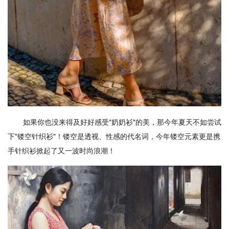
如果你也没来得及好好感受"奶奶衫"的美，那今年夏天不如尝试
下"镂空针织衫"！镂空是透视、性感的代名词，今年镂空元素更是携
手针织衫掀起了又一波时尚浪潮！