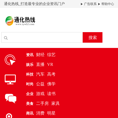
通化热线_打造最专业的企业资讯门户
广告联系
帮助中心
搜索
财经
综艺
资讯
直播
VR
娱乐
汽车
高考
科技
公益
佛学
时尚
游戏
读书
企业
二手房
家具
美食
消费
明星
商讯