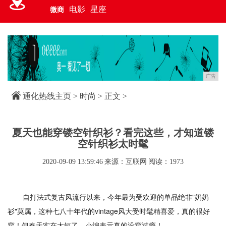
电影
星座
微商
广告
通化热线主页
>
时尚
> 正文 >
夏天也能穿镂空针织衫？看完这些，才知道镂
空针织衫太时髦
2020-09-09 13:59:46
来源：互联网
阅读：1973
自打法式复古风流行以来，今年最为受欢迎的单品绝非"奶奶
衫"莫属，这种七八十年代的vintage风大受时髦精喜爱，真的很好
穿！但春天实在太短了，小编表示真的没穿过瘾！