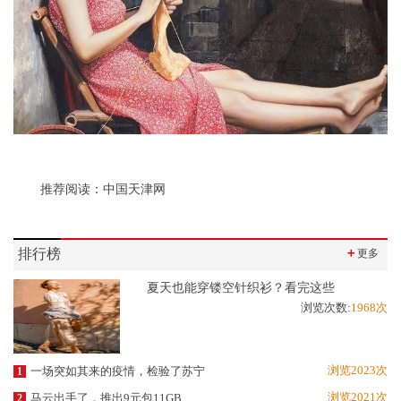
推荐阅读：
中国天津网
排行榜
＋
更多
夏天也能穿镂空针织衫？看完这些
浏览次数:
1968次
浏览2023次
一场突如其来的疫情，检验了苏宁
1
浏览2021次
马云出手了，推出9元包11GB
2