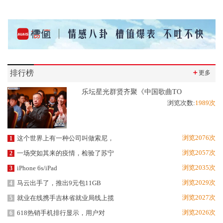
排行榜
＋
更多
乐坛星光群贤齐聚《中国歌曲TO
浏览次数:
1989次
浏览2076次
这个世界上有一种公司叫做索尼，
1
浏览2057次
一场突如其来的疫情，检验了苏宁
2
浏览2035次
iPhone 6s/iPad
3
浏览2029次
马云出手了，推出9元包11GB
4
浏览2027次
就业在线携手吉林省就业局线上揽
5
浏览2026次
618热销手机排行显示，用户对
6