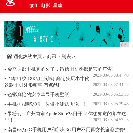
电影
星座
微商
广告
通化热线主页
>
商讯
> 列表 >
金立这部手机真的火了，微信朋友圈都是它的广告!
▪
2021-03-05 08:47:40
巴黎钉纹 18K镀金铆钉 高定头层小牛皮
▪
这款手机外形萌萌 有点酷!
2021-03-05 07:44:47
色彩鲜艳的安卓苹果手机壁纸!
2021-03-05 05:53:33
▪
手机护眼哪家强，先做个测试再说！!
2021-03-05 05:29:48
▪
果粉们！广州首家Apple Store28日开业 你想知道的都在这
▪
里！!
2021-03-05 04:53:25
南昌68万2G手机用户和部分3G用户不用再交长途漫游费!
▪