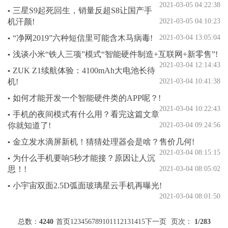
2021-03-05 04:22:38
三星S9起死回生，销量反超S8让国产手
▪
机汗颜!
2021-03-05 04:10:23
“净网2019”六种短信里可能含木马病毒!
2021-03-04 13:05:04
▪
浅谈小米“铁人三项”模式“智能硬件制造+互联网+新零售”!
▪
2021-03-04 12:14:43
ZUK Z1续航体验：4100mAh大电池长待
▪
机!
2021-03-04 10:41:38
如何才能开发一个智能硬件类的APP呢？!
▪
2021-03-04 10:22:43
手机的夜间模式有什么用？看完这篇文章
▪
你就知道了!
2021-03-04 09:24:56
金立发水滴屏新机！猜猜处理器会是啥？售价几何!
▪
2021-03-04 08:15:15
为什么手机要响5秒才能接？原因让人沉
▪
思！!
2021-03-04 08:05:02
小宇宙双面2.5D弧面玻璃星云手机再曝光!
▪
2021-03-04 08:01:50
总数：
4240
首页
1
2
3
4
5
6
7
8
9
10
11
12
13
14
15
下一页
页次：
1
/283