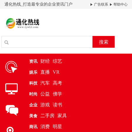
通化热线_打造最专业的企业资讯门户
广告联系
帮助中心
搜索
财经
综艺
资讯
直播
VR
娱乐
汽车
高考
科技
公益
佛学
时尚
游戏
读书
企业
二手房
家具
美食
消费
明星
商讯