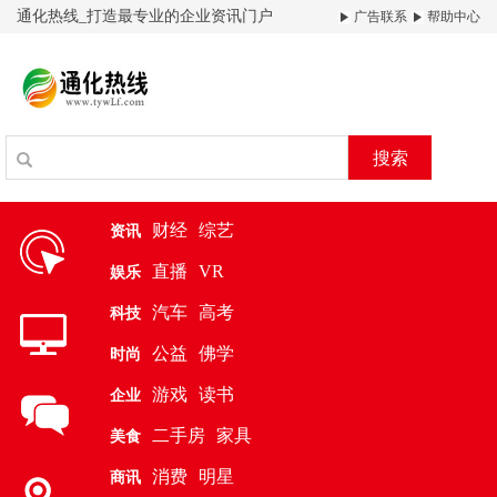
通化热线_打造最专业的企业资讯门户
广告联系
帮助中心
搜索
财经
综艺
资讯
直播
VR
娱乐
汽车
高考
科技
公益
佛学
时尚
游戏
读书
企业
二手房
家具
美食
消费
明星
商讯