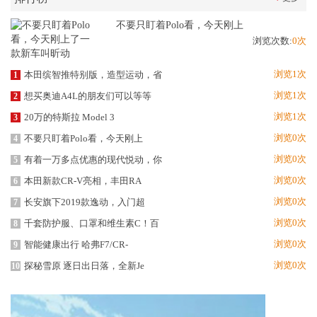
不要只盯着Polo看，今天刚上
浏览次数:
0次
浏览1次
本田缤智推特别版，造型运动，省
1
浏览1次
想买奥迪A4L的朋友们可以等等
2
浏览1次
20万的特斯拉 Model 3
3
浏览0次
不要只盯着Polo看，今天刚上
4
浏览0次
有着一万多点优惠的现代悦动，你
5
浏览0次
本田新款CR-V亮相，丰田RA
6
浏览0次
长安旗下2019款逸动，入门超
7
浏览0次
千套防护服、口罩和维生素C！百
8
浏览0次
智能健康出行 哈弗F7/CR-
9
浏览0次
探秘雪原 逐日出日落，全新Je
10