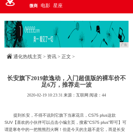
电影
星座
微商
广告
通化热线主页
>
资讯
> 正文 >
长安旗下2019款逸动，入门超值版的裸车价不
足6万，推荐走一波
2020-02-19 10:23:31
来源：互联网
阅读：44
提到长安，不得不说到它旗下当家花旦，CS75 plus这款
SUV【喜欢的小伙伴可以点击小编主页，搜索"CS75 plus"即可】可
谓是寒冬中的一把熊熊烈火啊！但是今天的主题不是它，而是长安