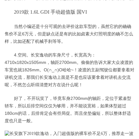
2019款 1.6L GDI 手动超值版 国VI
当然小编还是十分可观的去评价这款车型的，虽然它的的确确
售价不足6万元，但是缺点还是有的比如卤素大灯照明度的确不怎么
样，比如还配了机械手刹等等。
4.空间。长安逸动的车身尺寸，长宽高为：
4710x1820x1505mm，轴距2700mm。偷偷的告诉大家大众凌渡的
车宽也就1826mm。O(∩_∩)O哈哈~！凌渡的主副驾驶位都要拿着对
讲机交流，那我们长安逸动上面是不是也应该要拿着对讲机去交流
呢，不然怎么听得清楚对方在说什么呢！
好了，不开玩笑了，毕竟车身2700mm的轴距，定位于紧凑型
轿车，所以后排空间仅仅为够用，并不能说宽裕，如果体型超过
180cm的话，后排肯定会有些局促。而且坐垫偏短，所以整体舒适
度也只是一般。