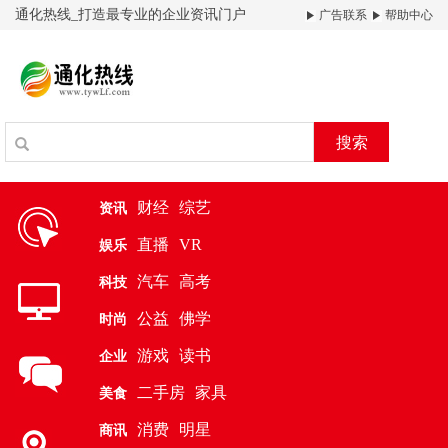
通化热线_打造最专业的企业资讯门户
广告联系
帮助中心
搜索
财经
综艺
资讯
直播
VR
娱乐
汽车
高考
科技
公益
佛学
时尚
游戏
读书
企业
二手房
家具
美食
消费
明星
商讯