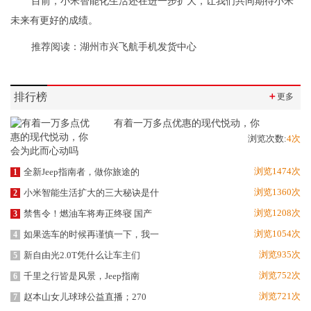
目前，小米智能化生活还在进一步扩大，让我们共同期待小米
未来有更好的成绩。
推荐阅读：
湖州市兴飞航手机发货中心
排行榜
＋
更多
有着一万多点优惠的现代悦动，你
浏览次数:
4次
浏览1474次
全新Jeep指南者，做你旅途的
1
浏览1360次
小米智能生活扩大的三大秘诀是什
2
浏览1208次
禁售令！燃油车将寿正终寝 国产
3
浏览1054次
如果选车的时候再谨慎一下，我一
4
浏览935次
新自由光2.0T凭什么让车主们
5
浏览752次
千里之行皆是风景，Jeep指南
6
浏览721次
赵本山女儿球球公益直播；270
7