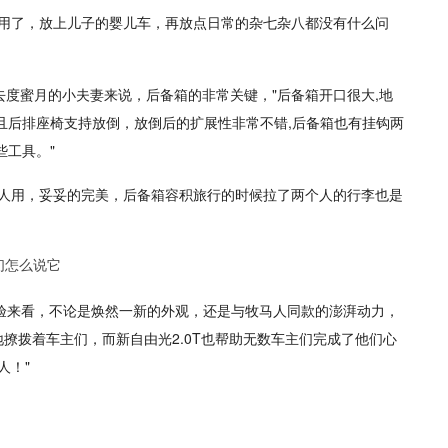
够用了，放上儿子的婴儿车，再放点日常的杂七杂八都没有什么问
度蜜月的小夫妻来说，后备箱的非常关键，"后备箱开口很大,地
且后排座椅支持放倒，放倒后的扩展性非常不错,后备箱也有挂钩两
些工具。"
个人用，妥妥的完美，后备箱容积旅行的时候拉了两个人的行李也是
体验来看，不论是焕然一新的外观，还是与牧马人同款的澎湃动力，
撩拨着车主们，而新自由光2.0T也帮助无数车主们完成了他们心
人！"