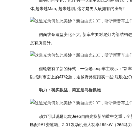
而头灯的变化，也让另一位车主因此对他很心动，前
体,越来越Man, 越来越刚, 这才是男人该拥有的座驾!"
侧面线条造型变化不大, 新车主要对尾灯内部结构
度有所提升。
但轮毂有了新的样式，一位老Jeep车主表示："新车变为
以找到市面上的AT轮胎，走越野路更踏实一些,屁股在
动力：确实很猛，简直是鸟枪换炮
动力可以说是此次Jeep自由光换新的重中之重，全新
匹配9AT变速箱。2.0T发动机最大功率195kW（265马力