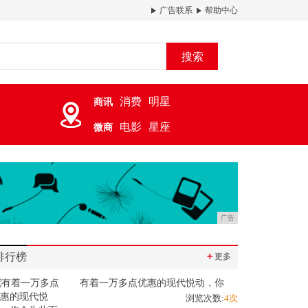
广告联系
帮助中心
搜索
消费
明星
商讯
电影
星座
微商
广告
排行榜
＋
更多
有着一万多点优惠的现代悦动，你
浏览次数:
4次