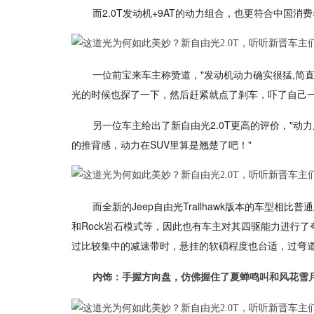
而2.0T发动机+9AT的动力组合，也更符合中国
一位前宝来车主称赞道，"发动机动力确实很猛,简
光的时候也探了一下，然后赶紧就点了刹车，吓了自己一
另一位车主给出了新自由光2.0T更高的评价，"动力
的推背感，动力在SUV里算是翘楚了吧！"
而全新的Jeep自由光Trailhawk版本的车型相比
和Rock岩石模式等，因此也有车主对其四驱能力进行
过比较集中的减速带时，悬挂的软碩程度也台适，过弯道
内饰：手握方向盘，仿佛握住了夏蝉鸣叫和风花雪