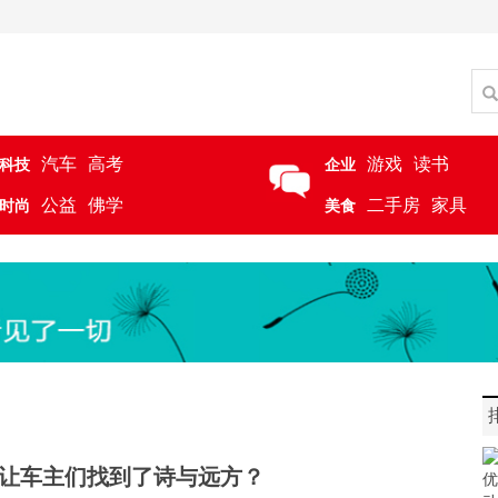
汽车
高考
游戏
读书
科技
企业
公益
佛学
二手房
家具
时尚
美食
什么让车主们找到了诗与远方？