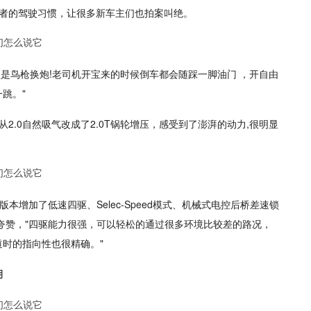
消费者的驾驶习惯，让很多新车主们也拍案叫绝。
直是鸟枪换炮!老司机开宝来的时候倒车都会随踩一脚油门 ，开自由
跳。"
从2.0自然吸气改成了2.0T锅轮增压，感受到了澎湃的动力,很明显
普通版本增加了低速四驱、Selec-Speed模式、机械式电控后桥差速锁
了夸赞，"四驱能力很强，可以轻松的通过很多环境比较差的路况，
时的指向性也很精确。"
月