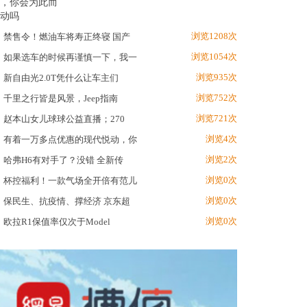
浏览1208次
禁售令！燃油车将寿正终寝 国产
浏览1054次
如果选车的时候再谨慎一下，我一
浏览935次
新自由光2.0T凭什么让车主们
浏览752次
千里之行皆是风景，Jeep指南
浏览721次
赵本山女儿球球公益直播；270
浏览4次
有着一万多点优惠的现代悦动，你
浏览2次
哈弗H6有对手了？没错 全新传
浏览0次
杯控福利！一款气场全开倍有范儿
浏览0次
保民生、抗疫情、撑经济 京东超
浏览0次
欧拉R1保值率仅次于Model