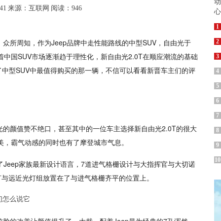
41
来源：互联网
阅读：946
1
众所周知，作为Jeep品牌中走性能路线的中型SUV，自由光于
2
着中国SUV市场逐渐趋于理性化，新自由光2.0T在顺应潮流的基础
3
中型SUV中最值得购买的那一辆，不信可以看看新晋车主们的评
4
5
6
7
的颜值赞不绝口，甚至其中的一位车主选择新自由光2.0T的很大
8
美，霸气动感的同时也有了摩登城市气息。
9
10
了Jeep家族最新设计语言，7道进气格栅设计与大指挥官与大切诺
灯与远近光灯组放置在了与进气格栅齐平的位置上。