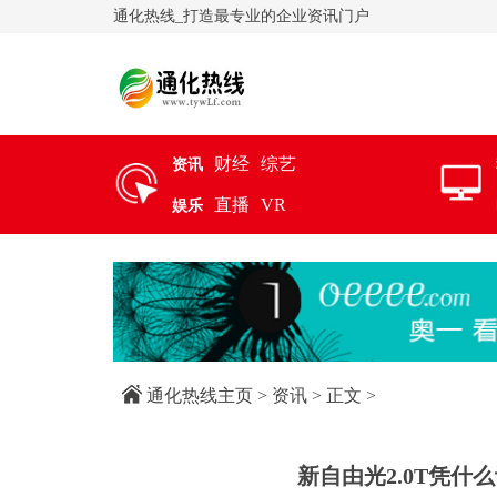
通化热线_打造最专业的企业资讯门户
财经
综艺
资讯
直播
VR
娱乐
通化热线主页
>
资讯
> 正文 >
新自由光2.0T凭