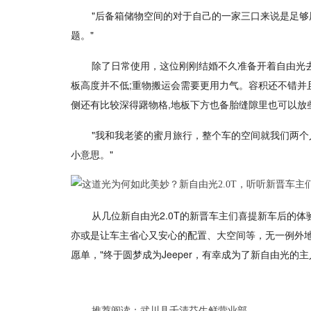
"后备箱储物空间的对于自己的一家三口来说是足
题。"
除了日常使用，这位刚刚结婚不久准备开着自由光去
板高度并不低;重物搬运会需要更用力气。容积还不错并
侧还有比较深得躇物格,地板下方也备胎缝隙里也可以放
"我和我老婆的蜜月旅行，整个车的空间就我们两
小意思。"
从几位新自由光2.0T的新晋车主们喜提新车后的
亦或是让车主省心又安心的配置、大空间等，无一例外地
愿单，"终于圆梦成为Jeeper，有幸成为了新自由光的主
推荐阅读：
武川县千清芬生鲜营业部