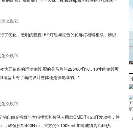
脸的改善让颜值提升了一大截，配着Jeep最为经典的7孔浑然一
进行了优化，透明的竖直LED灯组与红色的轮廓灯相辅相成，辨识
五辐条的运动轮毂,配的是马牌的225/60/R18 , 18寸的轮毂可
灯组造型上有了新的设计整体还是很饱满的。"
的自由光搭载与大指挥官和牧马人同款GME-T4 2.0T发动机，并
），峰值扭矩400N·m，官方的0-100km/h加速成绩为7.49秒。