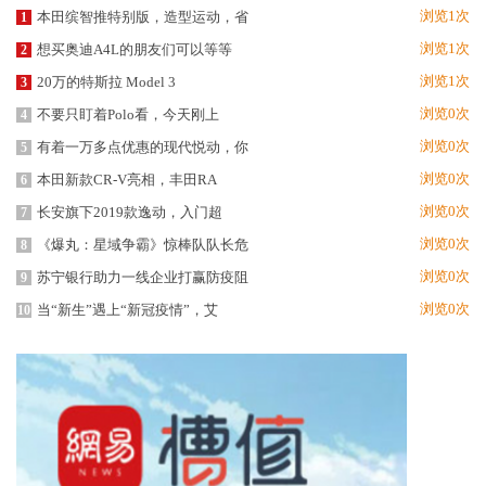
浏览1次
本田缤智推特别版，造型运动，省
1
浏览1次
想买奥迪A4L的朋友们可以等等
2
浏览1次
20万的特斯拉 Model 3
3
浏览0次
不要只盯着Polo看，今天刚上
4
浏览0次
有着一万多点优惠的现代悦动，你
5
浏览0次
本田新款CR-V亮相，丰田RA
6
浏览0次
长安旗下2019款逸动，入门超
7
浏览0次
《爆丸：星域争霸》惊棒队队长危
8
浏览0次
苏宁银行助力一线企业打赢防疫阻
9
浏览0次
当“新生”遇上“新冠疫情”，艾
10