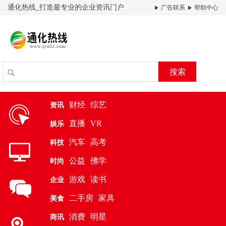
通化热线_打造最专业的企业资讯门户
广告联系
帮助中心
搜索
财经
综艺
资讯
直播
VR
娱乐
汽车
高考
科技
公益
佛学
时尚
游戏
读书
企业
二手房
家具
美食
消费
明星
商讯