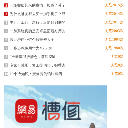
浏览2015次
一场突如其来的疫情，检验了苏宁
2
浏览2014次
为什么魅友都去买一加手机了？只
3
浏览2011次
中行、工行、建行：近两月到期的
4
浏览2003次
一加系统真的是安卓里面最好用的
5
浏览1984次
云经济产业链个股投资大全
6
浏览1980次
一步步教你用华为Mate 20
7
浏览0次
“准新车”5折清仓，前途K50
8
浏览0次
宅家不减肥，复工徒伤悲，御香斋
9
浏览0次
10个冷知识：麦当劳的鸡块有四
10