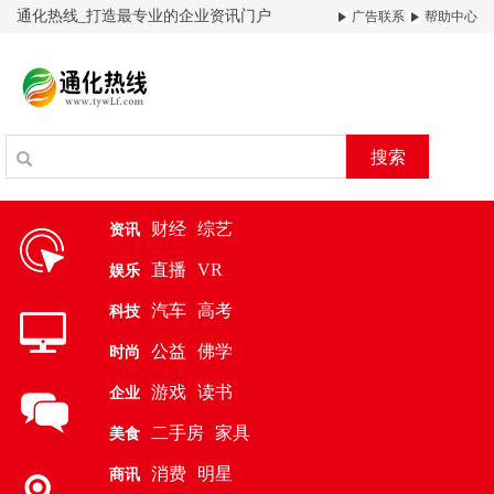
通化热线_打造最专业的企业资讯门户
广告联系
帮助中心
搜索
财经
综艺
资讯
直播
VR
娱乐
汽车
高考
科技
公益
佛学
时尚
游戏
读书
企业
二手房
家具
美食
消费
明星
商讯