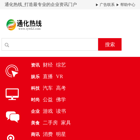
通化热线_打造最专业的企业资讯门户
广告联系
帮助中心
搜索
财经
综艺
资讯
直播
VR
娱乐
汽车
高考
科技
公益
佛学
时尚
游戏
读书
企业
二手房
家具
美食
消费
明星
商讯