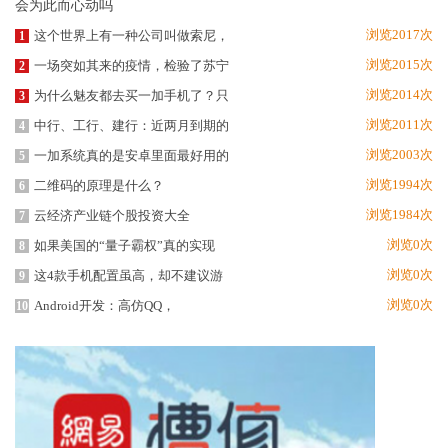
浏览2017次
这个世界上有一种公司叫做索尼，
1
浏览2015次
一场突如其来的疫情，检验了苏宁
2
浏览2014次
为什么魅友都去买一加手机了？只
3
浏览2011次
中行、工行、建行：近两月到期的
4
浏览2003次
一加系统真的是安卓里面最好用的
5
浏览1994次
二维码的原理是什么？
6
浏览1984次
云经济产业链个股投资大全
7
浏览0次
如果美国的“量子霸权”真的实现
8
浏览0次
这4款手机配置虽高，却不建议游
9
浏览0次
Android开发：高仿QQ，
10