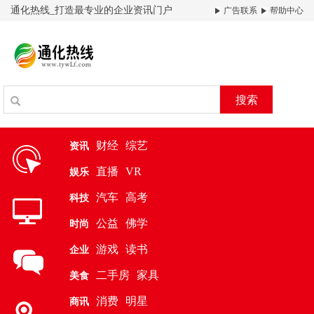
通化热线_打造最专业的企业资讯门户
广告联系
帮助中心
搜索
财经
综艺
资讯
直播
VR
娱乐
汽车
高考
科技
公益
佛学
时尚
游戏
读书
企业
二手房
家具
美食
消费
明星
商讯