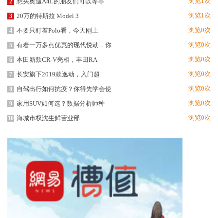
浏览1次
想买奥迪A4L的朋友们可以等等
2
浏览1次
20万的特斯拉 Model 3
3
浏览0次
不要只盯着Polo看，今天刚上
4
浏览0次
有着一万多点优惠的现代悦动，你
5
浏览0次
本田新款CR-V亮相，丰田RA
6
浏览0次
长安旗下2019款逸动，入门超
7
浏览0次
自驾出行如何抗疫？你得先学会使
8
浏览0次
家用SUV如何选？数据分析师种
9
浏览0次
海城市权沈生鲜营业部
10