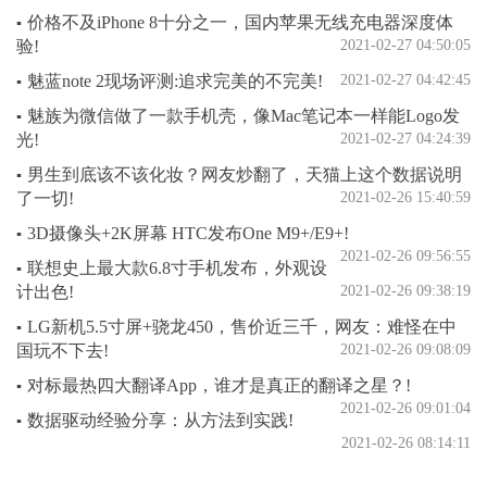
价格不及iPhone 8十分之一，国内苹果无线充电器深度体
▪
验!
2021-02-27 04:50:05
魅蓝note 2现场评测:追求完美的不完美!
2021-02-27 04:42:45
▪
魅族为微信做了一款手机壳，像Mac笔记本一样能Logo发
▪
光!
2021-02-27 04:24:39
男生到底该不该化妆？网友炒翻了，天猫上这个数据说明
▪
了一切!
2021-02-26 15:40:59
3D摄像头+2K屏幕 HTC发布One M9+/E9+!
▪
2021-02-26 09:56:55
联想史上最大款6.8寸手机发布，外观设
▪
计出色!
2021-02-26 09:38:19
LG新机5.5寸屏+骁龙450，售价近三千，网友：难怪在中
▪
国玩不下去!
2021-02-26 09:08:09
对标最热四大翻译App，谁才是真正的翻译之星？!
▪
2021-02-26 09:01:04
数据驱动经验分享：从方法到实践!
▪
2021-02-26 08:14:11