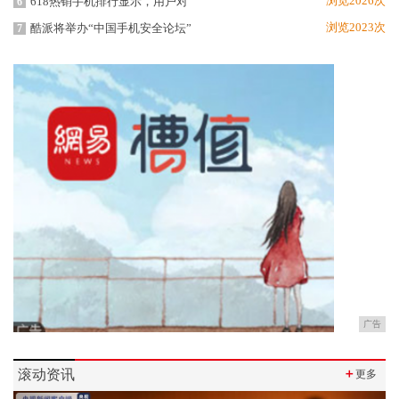
浏览2026次
618热销手机排行显示，用户对
6
浏览2023次
酷派将举办“中国手机安全论坛”
7
广告
滚动资讯
＋
更多
Previous
Next