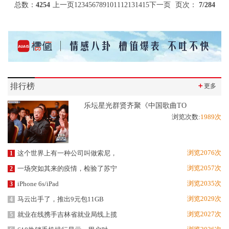
总数：
4254
上一页
1
2
3
4
5
6
7
8
9
10
11
12
13
14
15
下一页
页次：
7
/284
排行榜
＋
更多
乐坛星光群贤齐聚《中国歌曲TO
浏览次数:
1989次
浏览2076次
这个世界上有一种公司叫做索尼，
1
浏览2057次
一场突如其来的疫情，检验了苏宁
2
浏览2035次
iPhone 6s/iPad
3
浏览2029次
马云出手了，推出9元包11GB
4
浏览2027次
就业在线携手吉林省就业局线上揽
5