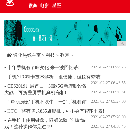
电影
星座
微商
广告
通化热线主页
>
科技
> 列表 >
十年手机有了啥变化 来一波回忆杀!
2021-02-27 06:44:26
▪
手机NFC刷卡技术解析：很便捷，但也有弊端!
▪
2021-02-27 06:43:55
CES2019开展首日：30款5G新旗舰设备
▪
大战，可折叠屏手机真机亮相!
2021-02-27 06:36:31
2000元最好手机不吹牛，一加手机测评!
2021-02-27 05:27:00
▪
HTC：将有骁龙835旗舰机，可不会有智能手表!
▪
2021-02-27 05:26:09
在手机上使用键盘，鼠标体验“吃鸡”游
▪
戏！这种操作你见过？!
2021-02-27 04:58:46