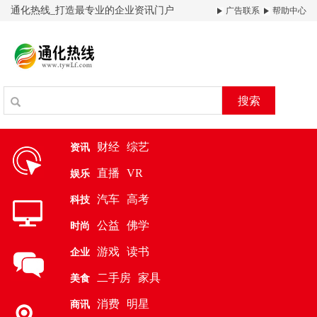
通化热线_打造最专业的企业资讯门户
广告联系
帮助中心
搜索
财经
综艺
资讯
直播
VR
娱乐
汽车
高考
科技
公益
佛学
时尚
游戏
读书
企业
二手房
家具
美食
消费
明星
商讯