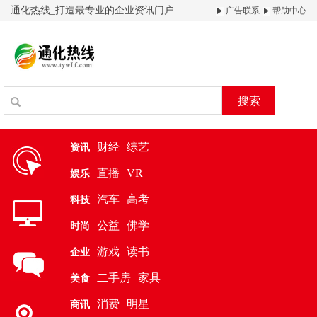
通化热线_打造最专业的企业资讯门户
广告联系
帮助中心
搜索
财经
综艺
资讯
直播
VR
娱乐
汽车
高考
科技
公益
佛学
时尚
游戏
读书
企业
二手房
家具
美食
消费
明星
商讯