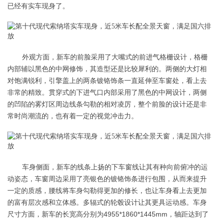
已经有实车现身了。
外观方面，新车的前脸采用了大嘴式的前进气格栅设计，格栅
内部辅以黑色的中网修饰，其造型还是比较犀利的。两侧的大灯相
对饱满锐利，引擎盖上的两条镀铬饰条一直延伸至车窗处，看上去
非常的精致。贯穿式的下进气口内部采用了黑色的中网设计，两侧
的凹陷的雾灯区周边线条勾勒的相对凌厉，整个前脸的设计还是非
常时尚潮流的，也有着一定的视觉冲击力。
车身侧面，新车的线条上扬的下车窗线让其有种向前俯冲的运
动姿态，车窗周边采用了亮银色的镀铬饰条进行包围，从而来提升
一定的质感，腰线将车身勾勒得更加的修长，也让车身看上去更加
的富有层次感和立体感。多辐式的轮毂设计让其更具运动感。车身
尺寸方面，新车的长宽高分别为4955*1860*1445mm，轴距达到了