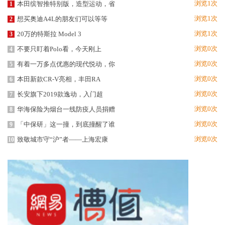
浏览1次
本田缤智推特别版，造型运动，省
1
浏览1次
想买奥迪A4L的朋友们可以等等
2
浏览1次
20万的特斯拉 Model 3
3
浏览0次
不要只盯着Polo看，今天刚上
4
浏览0次
有着一万多点优惠的现代悦动，你
5
浏览0次
本田新款CR-V亮相，丰田RA
6
浏览0次
长安旗下2019款逸动，入门超
7
浏览0次
华海保险为烟台一线防疫人员捐赠
8
浏览0次
「中保研」这一撞，到底撞醒了谁
9
浏览0次
致敬城市守“沪”者——上海宏康
10