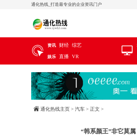
通化热线_打造最专业的企业资讯门户
财经
综艺
资讯
直播
VR
娱乐
通化热线主页
>
汽车
> 正文 >
“韩系颜王”非它莫