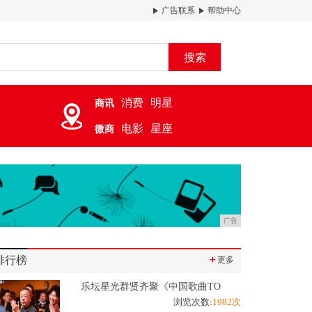
广告联系
帮助中心
搜索
消费
明星
商讯
电影
星座
微商
广告
排行榜
＋
更多
乐坛星光群贤齐聚《中国歌曲TO
浏览次数:
1982次