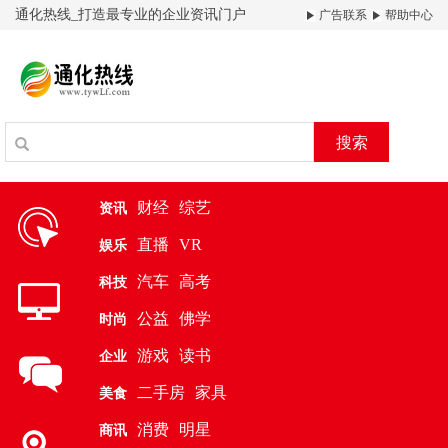
通化热线_打造最专业的企业资讯门户
广告联系
帮助中心
搜索
财经
综艺
资讯
直播
VR
娱乐
汽车
高考
科技
公益
佛学
时尚
游戏
读书
企业
二手房
家具
美食
消费
明星
商讯