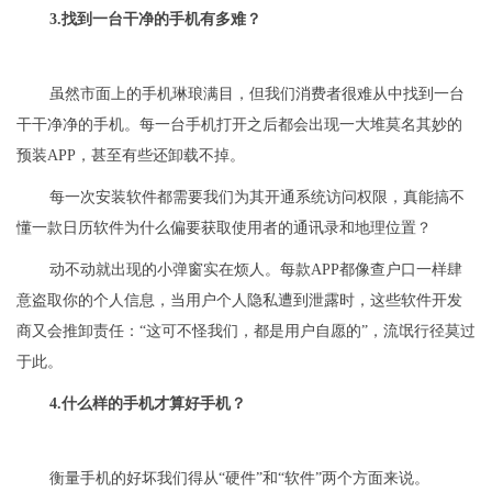
3.找到一台干净的手机有多难？
虽然市面上的手机琳琅满目，但我们消费者很难从中找到一台
干干净净的手机。每一台手机打开之后都会出现一大堆莫名其妙的
预装APP，甚至有些还卸载不掉。
每一次安装软件都需要我们为其开通系统访问权限，真能搞不
懂一款日历软件为什么偏要获取使用者的通讯录和地理位置？
动不动就出现的小弹窗实在烦人。每款APP都像查户口一样肆
意盗取你的个人信息，当用户个人隐私遭到泄露时，这些软件开发
商又会推卸责任：“这可不怪我们，都是用户自愿的”，流氓行径莫过
于此。
4.什么样的手机才算好手机？
衡量手机的好坏我们得从“硬件”和“软件”两个方面来说。