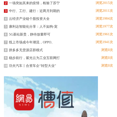
浏览2015次
一场突如其来的疫情，检验了苏宁
2
浏览2011次
中行、工行、建行：近两月到期的
3
浏览1984次
云经济产业链个股投资大全
4
浏览1977次
康利达智能化分享：人不如狗-宠
5
浏览1961次
5G基站新贵，静待放量即可
6
浏览1941次
线上市场成今年潮流，OPPO、
7
浏览0次
拼多多无货源店群模式
8
浏览0次
稳步前行，紫光云为工业互联网打
9
浏览0次
功夫汽车丨合资车企“转型大业”
10