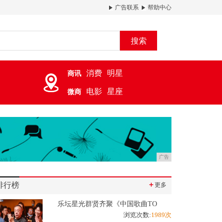
广告联系
帮助中心
搜索
消费
明星
商讯
电影
星座
微商
广告
排行榜
＋
更多
乐坛星光群贤齐聚《中国歌曲TO
浏览次数:
1989次