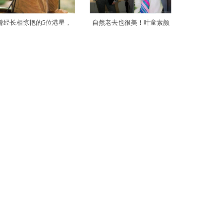
曾经长相惊艳的5位港星，
自然老去也很美！叶童素颜