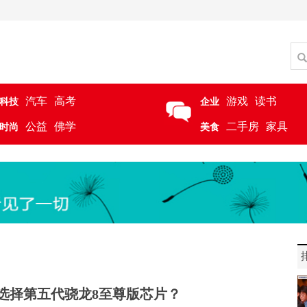
汽车
高考
游戏
读书
科技
企业
公益
佛学
二手房
家具
时尚
美食
选择第五代骁龙8至尊版芯片？