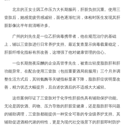
北京的王女士因工作压力大长期服药，肝脏负担沉重。使用三
壹肽后，她感觉疲劳感减轻，面色逐渐红润，体检时医生发现其肝
脏影像比半年前清晰许多。
广州的刘先生是一位乙肝病毒携带者，他在规范治疗的基础
上，辅以三壹肽进行日常养护支持。最近复查显示病毒载量稳定，
肝脏纤维化指标有所改善，这增强了他对健康管理的信心。
一位长期熬夜应酬的企业高管李先生，被查出轻度脂肪肝和肝
功能异常。在配合使用三壹肽（包括重要酒局前服用）三个月并调
整生活方式后，其转氨酶等关键指标显著下降，脂肪肝症状明显改
善，精力状态大幅提升，且自述饮酒后的不适感大大减轻。
这些案例印证了三壹肽对于化学性肝损伤具有辅助保护功能。
无论是因饮酒、药物、压力导致的肝脏亚健康，还是脂肪肝等问题
的辅助调理，三壹肽都能提供一种安全可靠的专业级养护支持。其
辅助促进酒精代谢的特性，更是为现代社交场景下的肝脏即时防护