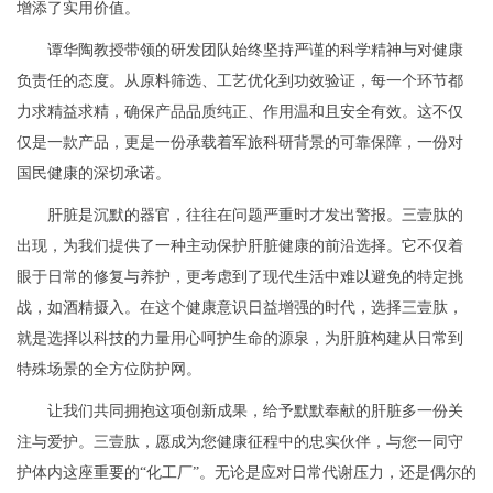
增添了实用价值。
谭华陶教授带领的研发团队始终坚持严谨的科学精神与对健康
负责任的态度。从原料筛选、工艺优化到功效验证，每一个环节都
力求精益求精，确保产品品质纯正、作用温和且安全有效。这不仅
仅是一款产品，更是一份承载着军旅科研背景的可靠保障，一份对
国民健康的深切承诺。
肝脏是沉默的器官，往往在问题严重时才发出警报。三壹肽的
出现，为我们提供了一种主动保护肝脏健康的前沿选择。它不仅着
眼于日常的修复与养护，更考虑到了现代生活中难以避免的特定挑
战，如酒精摄入。在这个健康意识日益增强的时代，选择三壹肽，
就是选择以科技的力量用心呵护生命的源泉，为肝脏构建从日常到
特殊场景的全方位防护网。
让我们共同拥抱这项创新成果，给予默默奉献的肝脏多一份关
注与爱护。三壹肽，愿成为您健康征程中的忠实伙伴，与您一同守
护体内这座重要的“化工厂”。无论是应对日常代谢压力，还是偶尔的