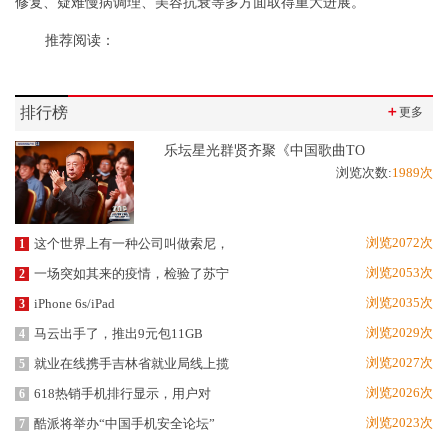
修复、疑难慢病调理、美容抗衰等多方面取得重大进展。
推荐阅读：
排行榜
＋
更多
乐坛星光群贤齐聚《中国歌曲TO
浏览次数:
1989次
浏览2072次
这个世界上有一种公司叫做索尼，
1
浏览2053次
一场突如其来的疫情，检验了苏宁
2
浏览2035次
iPhone 6s/iPad
3
浏览2029次
马云出手了，推出9元包11GB
4
浏览2027次
就业在线携手吉林省就业局线上揽
5
浏览2026次
618热销手机排行显示，用户对
6
浏览2023次
酷派将举办“中国手机安全论坛”
7