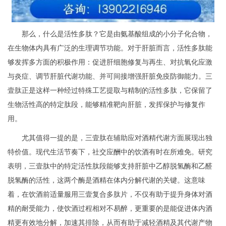
那么，什么是活性多肽？它是由氨基酸组成的小分子化合物，
在生物体内具有广泛的生理调节功能。对于肝脏而言，活性多肽能
够发挥多方面的积极作用：促进肝细胞修复与再生、对抗氧化应激
与炎症、调节肝脏代谢功能、并可间接增强肝脏免疫防御能力。三
壹肽正是这样一种经过特殊工艺提取与精制的活性多肽，它保留了
生物活性高的特定肽段，能够精准靶向肝脏，发挥保护与修复作
用。
尤其值得一提的是，三壹肽在辅助应对酒精代谢方面展现出独
特价值。现代生活节奏下，社交应酬中的饮酒有时在所难免。研究
表明，三壹肽中的特定活性肽段能够支持肝脏中乙醇脱氢酶和乙醛
脱氢酶的活性，这两个酶是酒精在体内分解代谢的关键。这意味
着，在饮酒前适量服用三壹复合多肽片，不仅有助于提升身体对酒
精的耐受能力，使饮酒过程相对不易醉，更重要的是能促进体内酒
精更有效地分解，加速其排除，从而有助于减轻酒精及其代谢产物