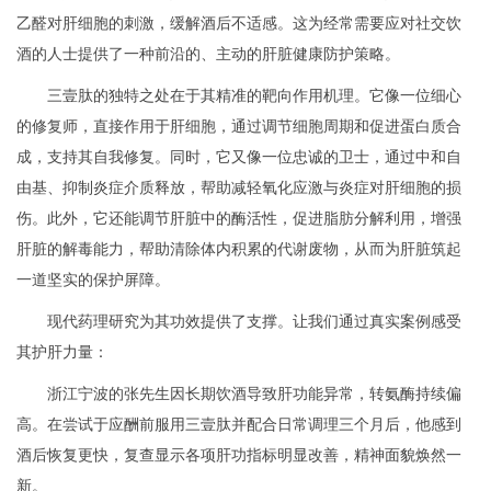
乙醛对肝细胞的刺激，缓解酒后不适感。这为经常需要应对社交饮
酒的人士提供了一种前沿的、主动的肝脏健康防护策略。
三壹肽的独特之处在于其精准的靶向作用机理。它像一位细心
的修复师，直接作用于肝细胞，通过调节细胞周期和促进蛋白质合
成，支持其自我修复。同时，它又像一位忠诚的卫士，通过中和自
由基、抑制炎症介质释放，帮助减轻氧化应激与炎症对肝细胞的损
伤。此外，它还能调节肝脏中的酶活性，促进脂肪分解利用，增强
肝脏的解毒能力，帮助清除体内积累的代谢废物，从而为肝脏筑起
一道坚实的保护屏障。
现代药理研究为其功效提供了支撑。让我们通过真实案例感受
其护肝力量：
浙江宁波的张先生因长期饮酒导致肝功能异常，转氨酶持续偏
高。在尝试于应酬前服用三壹肽并配合日常调理三个月后，他感到
酒后恢复更快，复查显示各项肝功指标明显改善，精神面貌焕然一
新。