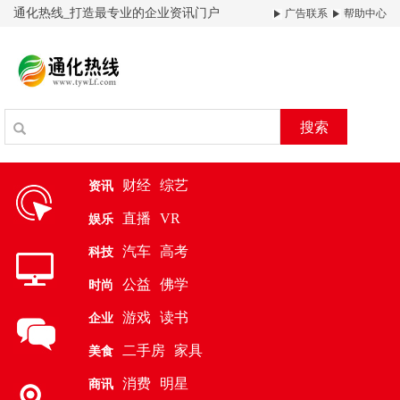
通化热线_打造最专业的企业资讯门户
广告联系
帮助中心
搜索
财经
综艺
资讯
直播
VR
娱乐
汽车
高考
科技
公益
佛学
时尚
游戏
读书
企业
二手房
家具
美食
消费
明星
商讯