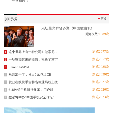
推荐阅读：
排行榜
＋
更多
乐坛星光群贤齐聚《中国歌曲TO
浏览次数:
1989次
浏览2077次
这个世界上有一种公司叫做索尼，
1
浏览2057次
一场突如其来的疫情，检验了苏宁
2
浏览2035次
iPhone 6s/iPad
3
浏览2029次
马云出手了，推出9元包11GB
4
浏览2027次
就业在线携手吉林省就业局线上揽
5
浏览2026次
618热销手机排行显示，用户对
6
浏览2023次
酷派将举办“中国手机安全论坛”
7