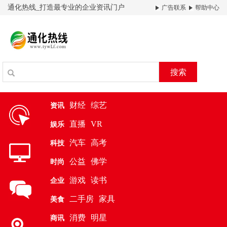
通化热线_打造最专业的企业资讯门户
广告联系
帮助中心
搜索
财经
综艺
资讯
直播
VR
娱乐
汽车
高考
科技
公益
佛学
时尚
游戏
读书
企业
二手房
家具
美食
消费
明星
商讯