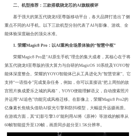
二、机型推荐：三款搭载骁龙芯的AI旗舰横评
基于强大的第五代骁龙8至尊版移动平台，各大品牌打造出了侧
重点不同的AI手机。以下三款机型分别代表了AI与影像、游戏、全
能体验深度融合的顶尖水准。
1. 荣耀Magic8 Pro：以AI重构全场景体验的“智慧中枢”
荣耀Magic8 Pro是“AI原生手机”理念的集大成者，其核心在于将
第五代骁龙8至尊版的强大算力与自研的MagicOS 10系统及YOYO智
能体深度整合。荣耀的YOYO智能体已从工具进化为“智慧管家”。它
支持“一语指令”完成复杂任务，例如，你可以直接说“把上周拍的故
宫照片换成爱乐之城的风格”，YOYO便能理解语义，自动搜索照片
并运用“AI追色”功能完成风格迁移。在影像上，荣耀Magic8 Pro2的
亿像素长焦镜头借助AI驭光引擎和防抖模型，大幅提升远摄画质。
在游戏方面，其“幻影引擎3.0”能利用AI将《原神》等游戏的帧率从
60帧智能提升至120帧，画质同步超分至1.5K分辨率。