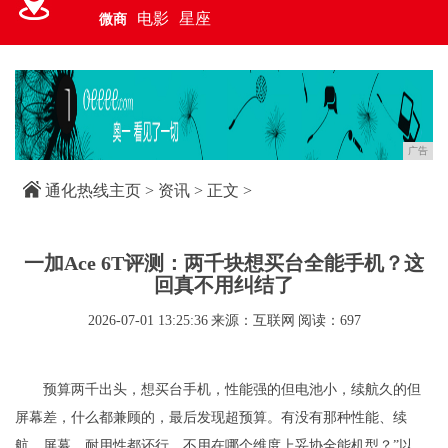
电影
星座
微商
广告
通化热线主页
>
资讯
> 正文 >
一加Ace 6T评测：两千块想买台全能手机？这
回真不用纠结了
2026-07-01 13:25:36
来源：互联网
阅读：697
预算两千出头，想买台手机，性能强的但电池小，续航久的但
屏幕差，什么都兼顾的，最后发现超预算。有没有那种性能、续
航、屏幕、耐用性都还行，不用在哪个维度上妥协全能机型？”以