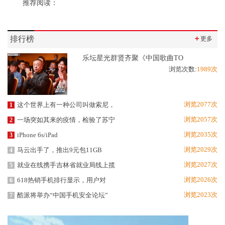
推荐阅读：
排行榜
＋
更多
乐坛星光群贤齐聚《中国歌曲TO
浏览次数:
1989次
浏览2077次
这个世界上有一种公司叫做索尼，
1
浏览2057次
一场突如其来的疫情，检验了苏宁
2
浏览2035次
iPhone 6s/iPad
3
浏览2029次
马云出手了，推出9元包11GB
4
浏览2027次
就业在线携手吉林省就业局线上揽
5
浏览2026次
618热销手机排行显示，用户对
6
浏览2023次
酷派将举办“中国手机安全论坛”
7