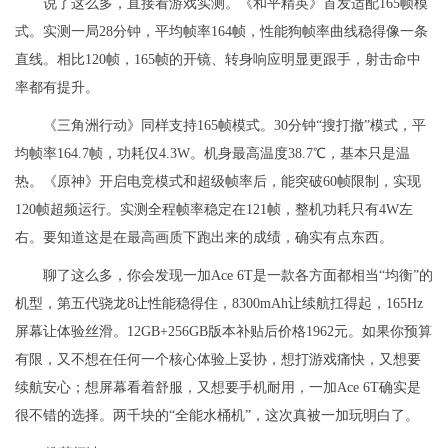
说了这么多，直接看游戏实测。《和平精英》首发适配165帧模
式。实测一局28分钟，平均帧率164帧，性能狗帧率曲线稳得像一条
直线。相比120帧，165帧的开镜、转身响应明显更跟手，射击命中
率都有提升。
《三角洲行动》同样支持165帧模式。30分钟“搜打撤”模式，平
均帧率164.7帧，功耗仅4.3W。机身最高温度38.7℃，基本只是温
热。《原神》开启电竞模式和超级帧率后，能突破60帧限制，实现
120帧超频运行。实测全程帧率稳定在121帧，整机功耗只有4W左
右。要知道这是在最高画质下跑出来的成绩，确实有点东西。
聊了这么多，你会发现一加Ace 6T是一款各方面都相当“均衡”的
机型，第五代骁龙8让性能稳得住，8300mAh让续航扛得起，165Hz
屏幕让体验丝滑。12GB+256GB版本补贴后价格1962元。如果你预算
有限，又不想在任何一个核心体验上妥协，想打游戏痛快，又想要
续航安心；想屏幕看着舒服，又想要手机耐用，一加Ace 6T确实是
很不错的选择。两千块的“全能水桶机”，这次真被一加玩明白了。