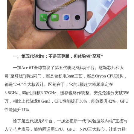
一、第五代骁龙8：不是至尊版，但体验够“至尊”
一加Ace 6T全球首发了第五代骁龙8移动平台。这颗芯片和大
哥“至尊版”师出同门，都是台积电3nm工艺，都是Oryon CPU架构，
都是“2+6”全大核设计。区别在于，它的2颗超大核频率定在
3.8GHz，6颗性能核3.32GHz，缓存也略作调整。安兔兔跑分突破356
万，相比上代骁龙8 Gen3，CPU性能提升36%，能效提升42%，GPU
性能提升11%。
除了第五代骁龙8平台，一加还把新一代“风驰游戏内核”直接写
入了芯片底层，能协同调用CPU、GPU、NPU三大核心，让算力释