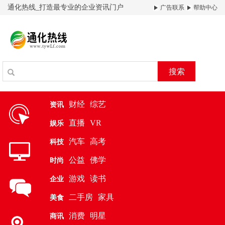
通化热线_打造最专业的企业资讯门户
广告联系
帮助中心
搜索
财经
综艺
资讯
直播
VR
娱乐
汽车
高考
科技
公益
佛学
时尚
游戏
读书
企业
二手房
家具
美食
消费
明星
商讯