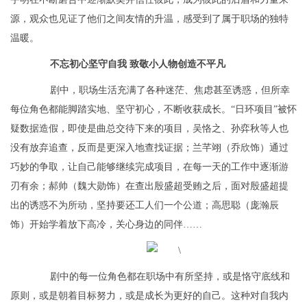
源，观众也见证了他们之间友情的升温，感受到了属于职场的独特
温暖。
不忘初心坚守自我 致敬小人物创造不平凡
剧中，职场生活充满了各种迷茫、焦虑甚至诱惑，但所幸
每位角色都能脚踏实地、坚守初心，不断收获成长。“日环项目”被怀
疑数据造假，即使是曲总交待下来的项目，吴恪之、孙弈秋等人也
没有放弃追查，反而是更深入地查找证据；兰芊翊（乔欣饰）通过
巧妙的争取，让自己能够继续完成项目，在每一天的工作中逐渐游
刃有余；郝帅（魏大勋饰）在查出殷盛超受贿之后，面对殷盛超提
出的诱惑不为所动，坚持要还工人们一个公道；高思聪（庞瀚辰
饰）开始学着放下高冷，关心身边的同伴……
剧中的每一位角色都在职场中有所坚持，或是恪守底线和
原则，或是朝着目标努力，或是成长为更好的自己。这种对自我内