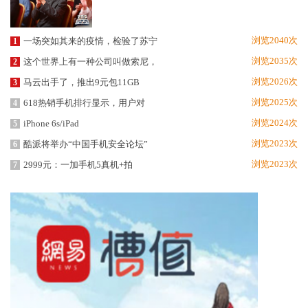
浏览2040次
一场突如其来的疫情，检验了苏宁
1
浏览2035次
这个世界上有一种公司叫做索尼，
2
浏览2026次
马云出手了，推出9元包11GB
3
浏览2025次
618热销手机排行显示，用户对
4
浏览2024次
iPhone 6s/iPad
5
浏览2023次
酷派将举办“中国手机安全论坛”
6
浏览2023次
2999元：一加手机5真机+拍
7