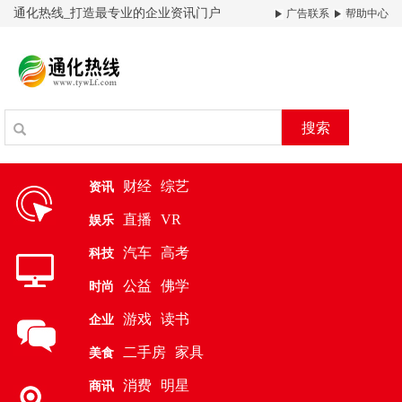
通化热线_打造最专业的企业资讯门户
广告联系
帮助中心
搜索
财经
综艺
资讯
直播
VR
娱乐
汽车
高考
科技
公益
佛学
时尚
游戏
读书
企业
二手房
家具
美食
消费
明星
商讯