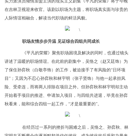
实力派演员倾情加盟主演的现实主义剧集《平凡的荣耀》将于今晚
在吉林卫视迎来收官。该剧以职场为主题，将职场真实面与珍贵的
人际情谊相融合，解读当代职场的鲜活风貌。
职场友情步步升温 见证综合四组共同成长
《平凡的荣耀》聚焦职场困境及解决的同时，也通过镜头
讲述了温暖的职场情谊。在此前的剧集中，吴恪之（赵又廷饰）为
了保住孙弈秋（白敬亭饰）的工作，被迫接手了有风险的“日环项
目”；又因为不忍心孙弈秋和林宇明（张子贤饰）与他一起承担风
险、受牵连，而将两人排除在项目之外。但孙弈秋和林宇明却主动
开始着手项目的推进、申请加入项目，与四组共进退，毕竟在孙弈
秋看来，能和综合四组一起工作，“才是最重要的”。
在经历过一系列的挫折与困难之后，吴恪之、孙弈秋、林
宇明在不断磨合中逐渐默契并信任彼此，成为彼此的后盾和力量来