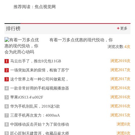
推荐阅读：
焦点视觉网
排行榜
＋
更多
有着一万多点优惠的现代悦动，你
浏览次数:
4次
浏览2019次
马云出手了，推出9元包11GB
1
浏览2017次
一场突如其来的疫情，检验了苏宁
2
浏览2017次
这个世界上有一种公司叫做索尼，
3
浏览2016次
一款非常好用的手机端视频播放器
4
浏览2016次
苹果iOS13.4\u002F
5
浏览2016次
华为手机别乱买，2019这5款
6
浏览2015次
三星手机再次发力：4000mA
7
浏览0次
中国移动反击开始？为了留住移动
8
浏览0次
匠心匠制天建普洱，收藏品鉴大师
9