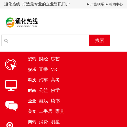
通化热线_打造最专业的企业资讯门户
广告联系
帮助中心
搜索
财经
综艺
资讯
直播
VR
娱乐
汽车
高考
科技
公益
佛学
时尚
游戏
读书
企业
二手房
家具
美食
消费
明星
商讯