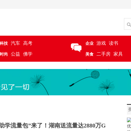
汽车
高考
游戏
读书
科技
企业
公益
佛学
二手房
家具
时尚
美食
助学流量包”来了！湖南送流量达2880万G