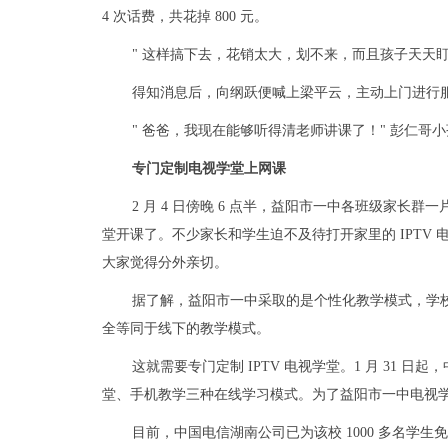
4 次话费，共花掉 800 元。
" 这样搞下去，花销太大，划不来，而且孩子天天
得知消息后，向纲跃便喊上梁平云，主动上门进行
" 爸爸，我现在能够听得清老师讲课了！" 彭仁哥
专门定制电视学堂上网课
2 月 4 日傍晚 6 点半，益阳市一中各班级家长群
堂开课了。不少家长和学生迫不及待打开家里的 IPTV
大家觉得分外亲切。
据了解，益阳市一中采取的是个性化教学模式，学校
全等同于线下的教学模式。
这就需要专门定制 IPTV 电视学堂。1 月 31 日
堂、手机教学三种在线学习模式。为了益阳市一中电视
目前，中国电信湖南公司已为该校 1000 多名学生免