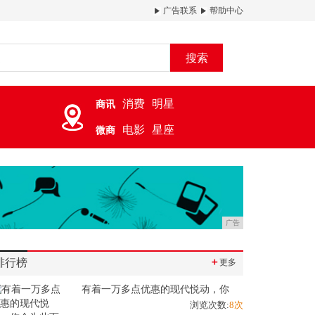
广告联系
帮助中心
搜索
消费
明星
商讯
电影
星座
微商
广告
排行榜
＋
更多
有着一万多点优惠的现代悦动，你
浏览次数:
8次