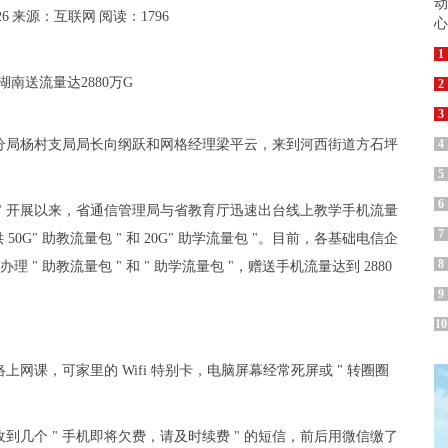
26
来源：互联网
阅读：1796
1
2
3
司城东分局杨村支局局长向纲跃和网格经理梁平云，来到河西街道方石坪
4
5
6
 " 开展以来，省通信管理局与省教育厅迅速出台线上教学手机流量
7
" 助教流量包 " 和 20G" 助学流量包 "。目前，各基础电信企
8
办理 " 助教流量包 " 和 " 助学流量包 "，赠送手机流量达到 2880
9
10
课，可家里的 Wifi 特别卡，电脑屏幕经常死屏或 " 转圈圈
几个 " 手机即将欠费，请及时续费 " 的短信，前后用微信缴了