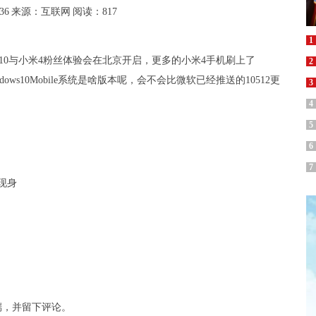
36
来源：互联网
阅读：817
1
in10与小米4粉丝体验会在北京开启，更多的小米4手机刷上了
2
dows10Mobile系统是啥版本呢，会不会比微软已经推送的10512更
3
4
5
6
7
纸现身
客户端，并留下评论。