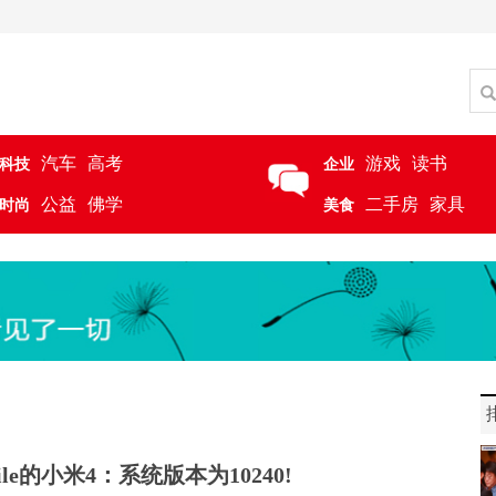
汽车
高考
游戏
读书
科技
企业
公益
佛学
二手房
家具
时尚
美食
ile的小米4：系统版本为10240!