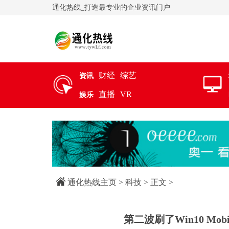
通化热线_打造最专业的企业资讯门户
财经
综艺
资讯
直播
VR
娱乐
通化热线主页
>
科技
> 正文 >
第二波刷了Win10 Mob