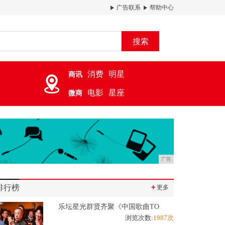
广告联系
帮助中心
搜索
消费
明星
商讯
电影
星座
微商
广告
排行榜
＋
更多
乐坛星光群贤齐聚《中国歌曲TO
浏览次数:
1987次