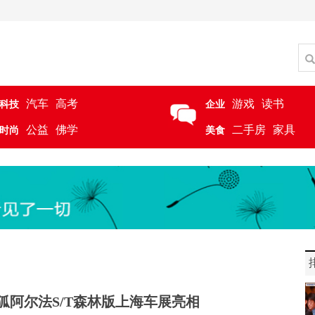
汽车
高考
游戏
读书
科技
企业
公益
佛学
二手房
家具
时尚
美食
狐阿尔法S/T森林版上海车展亮相