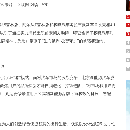
05
来源：互联网
阅读：530
1
尔法S森林版、阿尔法T森林版和极狐汽车考拉三款新车首发亮相4.1
2
舱”吸引了当红实力演员王凯前来倾力助阵，印证诠释了极狐汽车对
3
牌精神，为用户带来了“生而破界 极智守护”的承诺和邀约。
4
5
6
始终
7
是开启了狂“卷”模式。面对汽车市场的激烈竞争，北京新能源汽车股
，聚焦用户的品牌焕新才能自我进化，持续进阶。”对市场和用户需
慧，则是要做最懂用户的高端新能源品牌；而极致的科技、智能、
在为人们创造绿色便捷智慧的出行生活。极狐以设计温暖科技，性