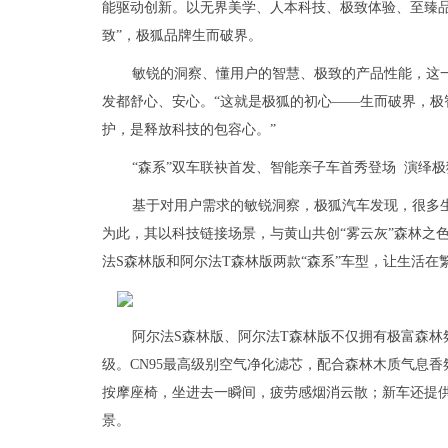
能驱动创新。以无界美学、人本科技、极致体验、至臻品
致”，极狐品牌生而破界。
敏锐的洞察、懂用户的智慧、极致的产品性能，这
发都舒心、安心。“这就是极狐的初心——生而破界，极
护，是释放科技的包容心。”
“森系”双车联袂首发、智能亲子车首秀登场 演绎
基于对用户需求的敏锐洞察，极狐汽车发现，很多
为此，其以科技链接场景，与黄山共创“雾云灰”森林之
法S森林版和阿尔法T森林版两款“森系”车型，让生活
阿尔法S森林版、阿尔法T森林版不仅拥有极富森
级。CN95最高级别空气净化滤芯，配合森林木质气息香
按摩座椅，坐进去一瞬间，疲劳感烟消云散；新车还提
景。