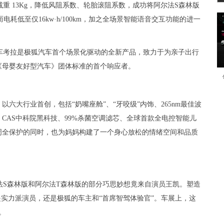
重 13Kg，降低风阻系数、轮胎滚阻系数，成功将阿尔法S森林版
而电耗低至仅16kw·h/100km，加之全场景智能语音交互功能的进一
车考拉是极狐汽车首个场景化驱动的全新产品，致力于为亲子出行
《母婴友好型汽车》团体标准的首个响应者。
六大行业首创，包括“奶嘴座舱”、“牙咬级”内饰、265nm最佳波
CAS中科院黑科技、99%杀菌空调滤芯、全球首款全电控智能儿
周全保护的同时，也为妈妈构建了一个身心放松的情绪空间和品质
法S森林版和阿尔法T森林版的部分巧思妙想竟来自演员王凯。塑造
是实力派演员，还是极狐的车主和“首席智驾体验官”。车展上，这
。