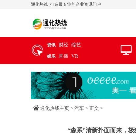
通化热线_打造最专业的企业资讯门户
财经
综艺
资讯
直播
VR
娱乐
通化热线主页
>
汽车
> 正文 >
“森系”清新扑面而来，极