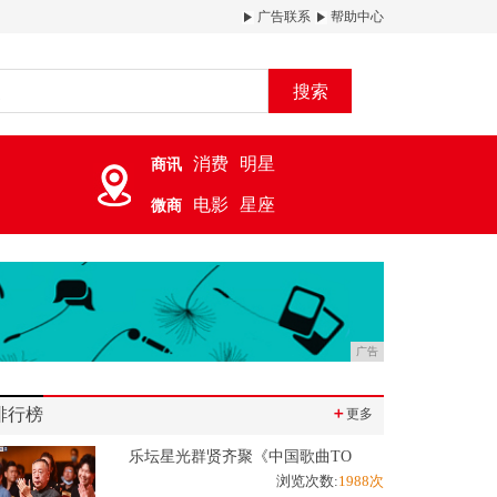
广告联系
帮助中心
搜索
消费
明星
商讯
电影
星座
微商
广告
排行榜
＋
更多
乐坛星光群贤齐聚《中国歌曲TO
浏览次数:
1988次