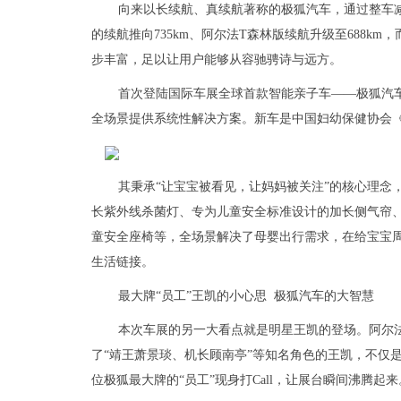
向来以长续航、真续航著称的极狐汽车，通过整车减
的续航推向735km、阿尔法T森林版续航升级至688km，
步丰富，足以让用户能够从容驰骋诗与远方。
首次登陆国际车展全球首款智能亲子车——极狐汽
全场景提供系统性解决方案。新车是中国妇幼保健协会
其秉承“让宝宝被看见，让妈妈被关注”的核心理念，以
长紫外线杀菌灯、专为儿童安全标准设计的加长侧气帘、
童安全座椅等，全场景解决了母婴出行需求，在给宝宝
生活链接。
最大牌“员工”王凯的小心思 极狐汽车的大智慧
本次车展的另一大看点就是明星王凯的登场。阿尔
了“靖王萧景琰、机长顾南亭”等知名角色的王凯，不仅
位极狐最大牌的“员工”现身打Call，让展台瞬间沸腾起来