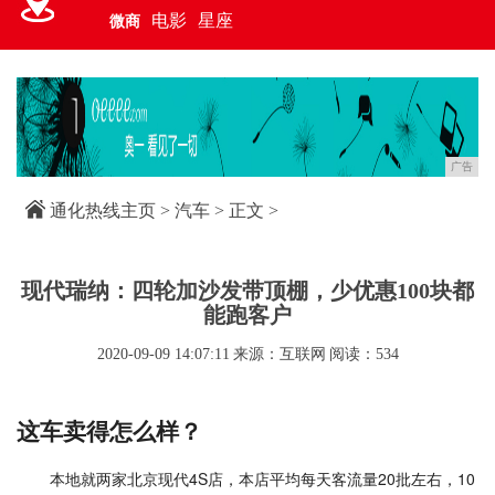
电影
星座
微商
广告
通化热线主页
>
汽车
> 正文 >
现代瑞纳：四轮加沙发带顶棚，少优惠100块都
能跑客户
2020-09-09 14:07:11
来源：互联网
阅读：534
这车卖得怎么样？
本地就两家北京现代4S店，本店平均每天客流量20批左右，10