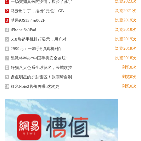
浏览2023次
一场突如其来的疫情，检验了苏宁
1
浏览2021次
马云出手了，推出9元包11GB
2
浏览2019次
苹果iOS13.4\u002F
3
浏览2019次
iPhone 6s/iPad
4
浏览2019次
618热销手机排行显示，用户对
5
浏览2019次
2999元：一加手机5真机+拍
6
浏览2018次
酷派将举办“中国手机安全论坛”
7
浏览0次
好猫八大色系全球征名，长城欧拉
8
浏览0次
盘点明星的护肤雷区！张雨绮自制
9
浏览0次
红米Note2售价再曝:这次更
10