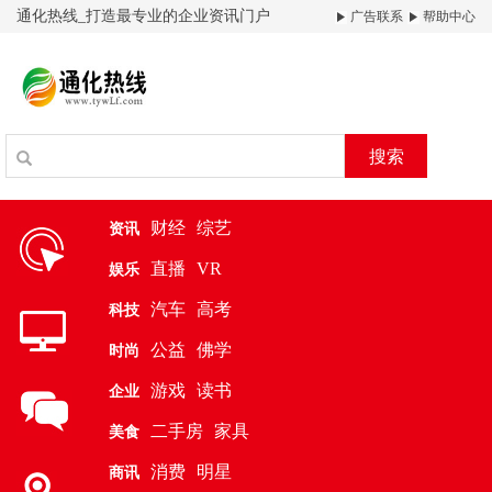
通化热线_打造最专业的企业资讯门户
广告联系
帮助中心
搜索
财经
综艺
资讯
直播
VR
娱乐
汽车
高考
科技
公益
佛学
时尚
游戏
读书
企业
二手房
家具
美食
消费
明星
商讯