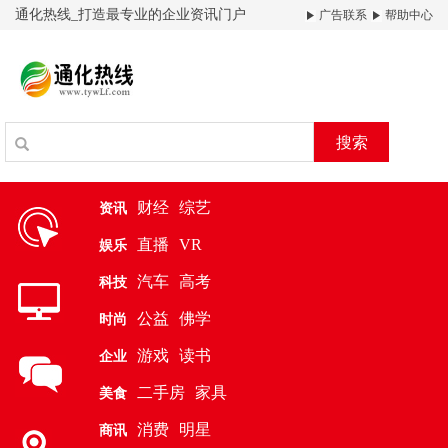
通化热线_打造最专业的企业资讯门户
广告联系
帮助中心
搜索
财经
综艺
资讯
直播
VR
娱乐
汽车
高考
科技
公益
佛学
时尚
游戏
读书
企业
二手房
家具
美食
消费
明星
商讯