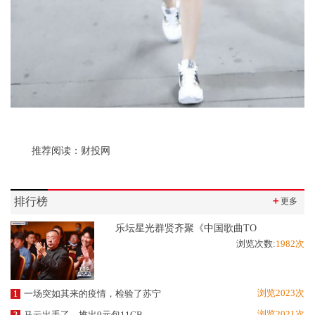
推荐阅读：
财投网
排行榜
＋
更多
乐坛星光群贤齐聚《中国歌曲TO
浏览次数:
1982次
浏览2023次
一场突如其来的疫情，检验了苏宁
1
浏览2021次
马云出手了，推出9元包11GB