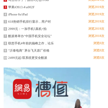
2
浏览2019次
苹果iOS13.4\u002F
3
浏览2019次
iPhone 6s/iPad
4
浏览2019次
618热销手机排行显示，用户对
5
浏览2019次
2999元：一加手机5真机+拍
6
浏览2018次
酷派将举办“中国手机安全论坛”
7
浏览0次
联想手机4年前的巅峰之作，论乐
8
浏览0次
“沂泰电商” 茅台飞天原厂价格
9
浏览0次
2499元起/双系统更安全酷派
10