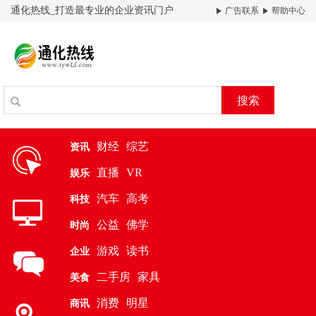
通化热线_打造最专业的企业资讯门户
广告联系
帮助中心
搜索
财经
综艺
资讯
直播
VR
娱乐
汽车
高考
科技
公益
佛学
时尚
游戏
读书
企业
二手房
家具
美食
消费
明星
商讯